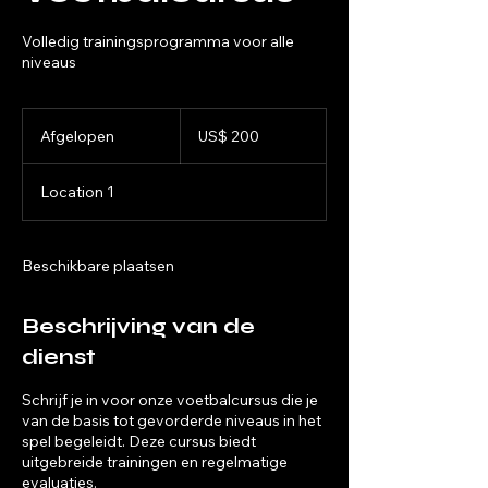
Volledig trainingsprogramma voor alle
niveaus
200
Amerikaanse
Afgelopen
A
US$ 200
dollar
f
g
Location 1
e
l
o
p
Beschikbare plaatsen
e
n
Beschrijving van de
dienst
Schrijf je in voor onze voetbalcursus die je
van de basis tot gevorderde niveaus in het
spel begeleidt. Deze cursus biedt
uitgebreide trainingen en regelmatige
evaluaties.