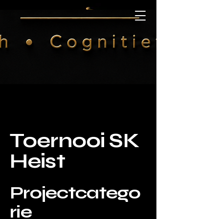
MCL Academy
Toernooi SK
Heist
Projectcatego
rie