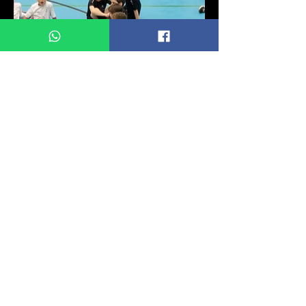
MCL Academy
Neem Contact Op
mcl.voetbal@gmail.com